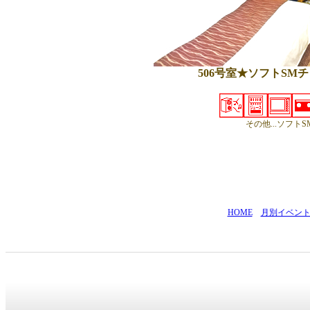
506号室★
ソフトSMチ
その他...ソフト
HOME
月別イベン