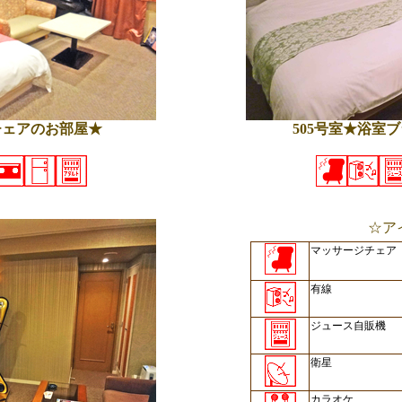
チェアのお部屋★
505号室★浴室
☆ア
マッサージチェア
有線
ジュース自販機
衛星
カラオケ